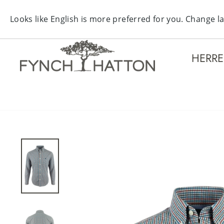
KOST
HERR