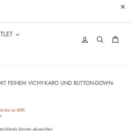
REE80
TLET
EINLOGGEN
SUCHE
WA
IT FEINEM VICHY-KARO UND BUTTON-DOWN-
re bis zu 40%
n
utschlands können abweichen