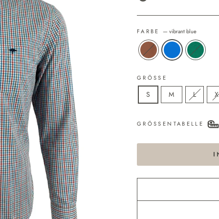
FARBE
—
vibrant blue
GRÖSSE
S
M
L
X
GRÖSSENTABELLE
I