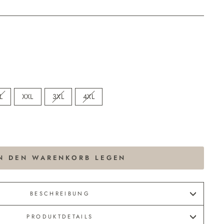
L
XXL
3XL
4XL
N DEN WARENKORB LEGEN
BESCHREIBUNG
PRODUKTDETAILS