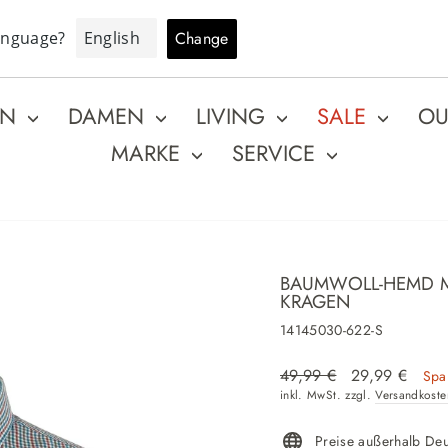
Pause Diashow
ENFREIER VERSAND* AB 80€ MINDESTBESTELLWERT | CODE:FHF
Aktionscode aktivieren
EN
DAMEN
LIVING
SALE
OU
MARKE
SERVICE
BAUMWOLL-HEMD M
KRAGEN
14145030-622-S
Normaler Preis
Sonderpreis
49,99 €
29,99 €
Spa
inkl. MwSt. zzgl.
Versandkoste
Preise außerhalb De