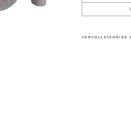
VERVOLLSTÄNDIGE 
BAU
MW
OLL-
HE
MD
MIT
FEI
NE
M
VIC
HY-
KAR
O
UN
D
BUT
TON
-
DO
WN-
KRA
GE
N